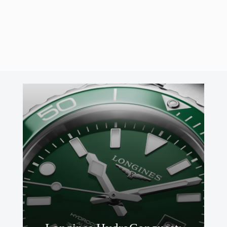
de sus nuevos modelos. Empezamos con los nuevos Cápsula
Breitling Superocean Heritage ’57. Unos relojes …
Leer Más