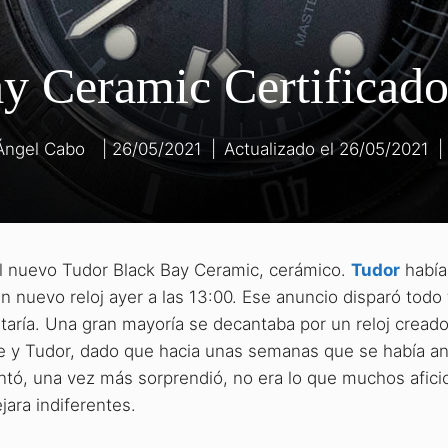
y Ceramic Certificad
Ángel Cabo
26/05/2021
|
26/05/2021
|
l nuevo Tudor Black Bay Ceramic, cerámico.
Tudor
había
 nuevo reloj ayer a las 13:00. Ese anuncio disparó todo 
aría. Una gran mayoría se decantaba por un reloj cread
ise y Tudor, dado que hacia unas semanas que se había a
entó, una vez más sorprendió, no era lo que muchos afic
ara indiferentes.