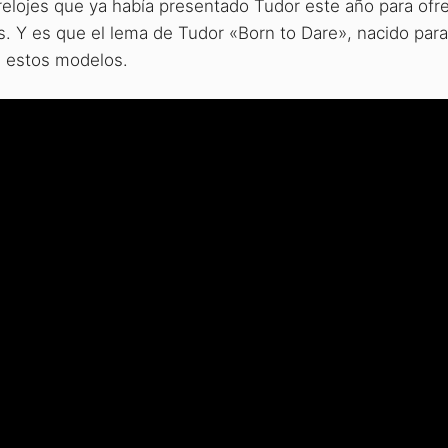
elojes que ya había presentado Tudor este año para ofr
s. Y es que el lema de Tudor «Born to Dare», nacido para
n estos modelos.