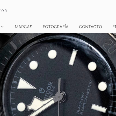
TOR
MARCAS
FOTOGRAFÍA
CONTACTO
E
TCHES AND WONDERS
TIME TO WATCHES