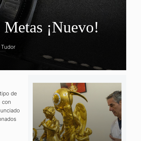
o Metas ¡Nuevo!
Tudor
tipo de
o con
nunciado
ionados