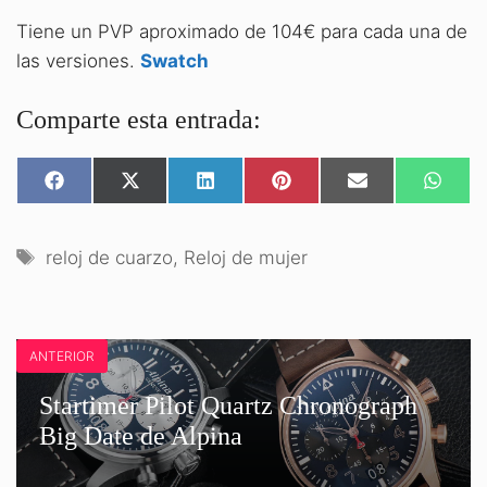
Tiene un PVP aproximado de 104€ para cada una de
las versiones.
Swatch
Comparte esta entrada:
COMPARTIR
COMPARTIR
COMPARTIR
COMPARTIR
COMPARTIR
COMPA
EN
EN
EN
EN
EN
EN
FACEBOOK
X
LINKEDIN
PINTEREST
EMAIL
WHATS
(TWITTER)
Etiquetas
reloj de cuarzo
,
Reloj de mujer
ANTERIOR
Startimer Pilot Quartz Chronograph
Big Date de Alpina