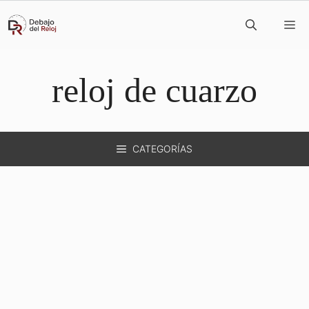
Saltar
M
al
contenido
reloj de cuarzo
CATEGORÍAS