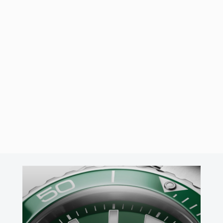
09/05/2025
por
José Ángel Cabo
Swatch Scubaqua
La casa Swatch ha presentado su nueva colección «Scubaqua«.
Nuevos modelos que llegan con una atrevida y revolucionaria
fusión de materiales, colores y texturas. Esta …
Leer Más