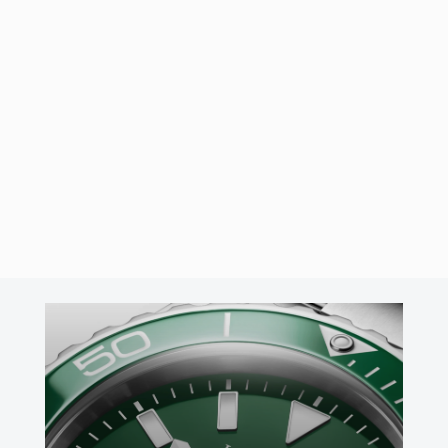
30/10/2024
por
José Ángel Cabo
Swatch Bioceramic Moonswatch
Mission to Earthphase
La casa Swatch ha presentado su nuevo Bioceramic
Moonswatch Mission to Earthphase. Un reloj que rinde homenaje
a los dos cuerpos celestes que tenemos más …
Leer Más