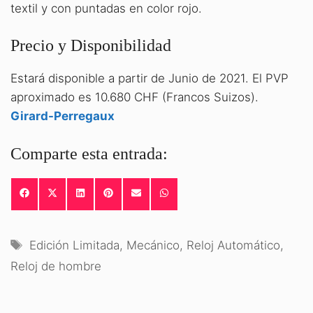
textil y con puntadas en color rojo.
Precio y Disponibilidad
Estará disponible a partir de Junio de 2021. El PVP
aproximado es 10.680 CHF (Francos Suizos).
Girard-Perregaux
Comparte esta entrada:
COMPARTIR
COMPARTIR
COMPARTIR
COMPARTIR
COMPARTIR
COMPARTIR
EN
EN
EN
EN
EN
EN
FACEBOOK
X
LINKEDIN
PINTEREST
EMAIL
WHATSAPP
(TWITTER)
Etiquetas
Edición Limitada
,
Mecánico
,
Reloj Automático
,
Reloj de hombre