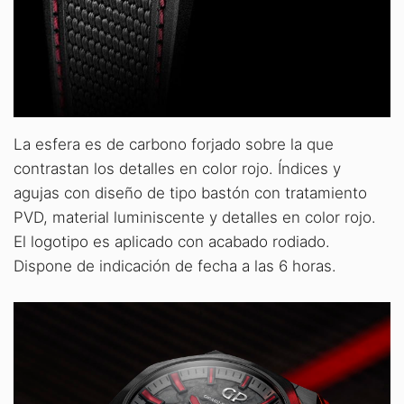
La esfera es de carbono forjado sobre la que
contrastan los detalles en color rojo. Índices y
agujas con diseño de tipo bastón con tratamiento
PVD, material luminiscente y detalles en color rojo.
El logotipo es aplicado con acabado rodiado.
Dispone de indicación de fecha a las 6 horas.