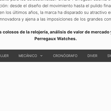
ción: desde el diseño del movimiento hasta el pulido fi
en los últimos años, la marca ha disparado su atractivo 
innovadora y ajena a las imposiciones de los grandes c
colosos de la relojería, análisis de valor de mercado
Perregaux Watches.
MUJER
MECÁNICO
CRONÓGRAFO
DIVER
S
Aiiro Editions
que ha denominado «Laureato
regaux conmemora el 160