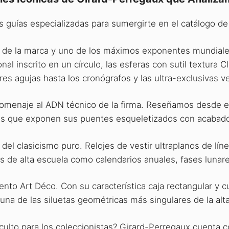
s guías especializadas para sumergirte en el catálogo de
no de la marca y uno de los máximos exponentes mundial
nal inscrito en un círculo, las esferas con sutil textura 
es agujas hasta los cronógrafos y las ultra-exclusivas v
homenaje al ADN técnico de la firma. Reseñamos desde el
stas que exponen sus puentes esqueletizados con acabad
s del clasicismo puro. Relojes de vestir ultraplanos de lí
s de alta escuela como calendarios anuales, fases lunar
iento Art Déco. Con su característica caja rectangular 
una de las siluetas geométricas más singulares de la alta 
ulto para los coleccionistas? Girard-Perregaux cuenta 