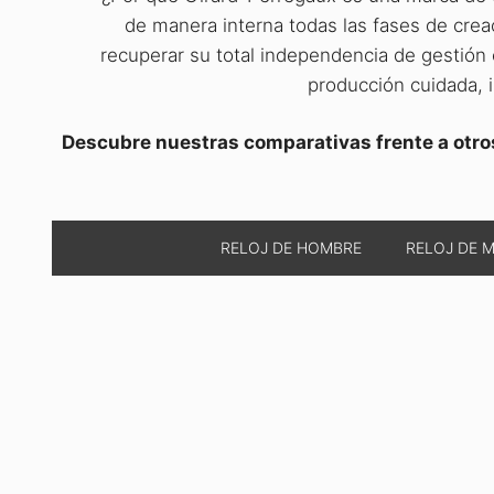
de manera interna todas las fases de crea
recuperar su total independencia de gestión 
producción cuidada, 
Descubre nuestras comparativas frente a otros 
RELOJ DE HOMBRE
RELOJ DE 
13/09/2024
por
José Ángel Cabo
Girard-Perregaux Laureato Japan 
La casa Girard-Perregaux ha presentado dos nuevos relojes 
Japan Aiiro Editions». Nuevos relojes con los que Girard-Per
aniversario …
Leer Más