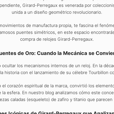
endiente, Girard-Perregaux es venerada por coleccionis
unida a un diseño geométrico revolucionario.
ovimientos de manufactura propia, te fascina el fenómen
famosos puentes simétricos, en este espacio encontrarás 
compra de relojes Girard-Perregaux.
uentes de Oro: Cuando la Mecánica se Convie
ado ocultar los mecanismos internos de un reloj. En la d
 la historia con el lanzamiento de su célebre Tourbillon 
o el corazón espiritual de la marca, convirtió los eleme
e la esfera. En nuestro blog analizamos cómo este conce
iezas caladas (esqueleto) de zafiro y titanio que parecen 
nes Icónicas de Girard-Perregaux que Analizam