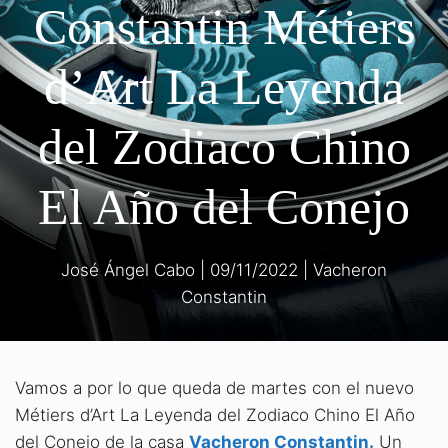
Constantin Métiers
d’Art La Leyenda
del Zodiaco Chino
El Año del Conejo
José Ángel Cabo
|
09/11/2022
|
Vacheron
Constantin
Vamos a por lo que queda de martes con el nuevo
Métiers d’Art La Leyenda del Zodiaco Chino El Año
del Conejo de la casa
Vacheron Constantin.
Un