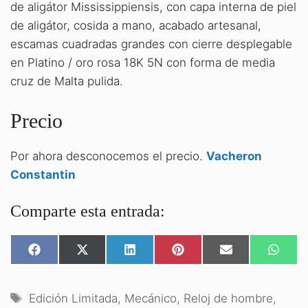
de aligátor Mississippiensis, con capa interna de piel
de aligátor, cosida a mano, acabado artesanal,
escamas cuadradas grandes con cierre desplegable
en Platino / oro rosa 18K 5N con forma de media
cruz de Malta pulida.
Precio
Por ahora desconocemos el precio.
Vacheron
Constantin
Comparte esta entrada:
COMPARTIR
COMPARTIR
COMPARTIR
COMPARTIR
COMPARTIR
COMPA
EN
EN
EN
EN
EN
EN
FACEBOOK
X
LINKEDIN
PINTEREST
EMAIL
WHATS
(TWITTER)
Etiquetas
Edición Limitada
,
Mecánico
,
Reloj de hombre
,