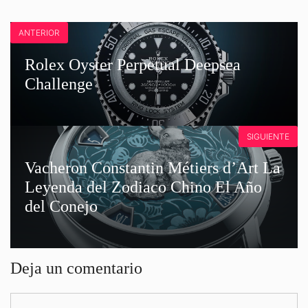
ANTERIOR
Rolex Oyster Perpetual Deepsea
Challenge
SIGUIENTE
Vacheron Constantin Métiers d’Art La
Leyenda del Zodiaco Chino El Año
del Conejo
Deja un comentario
Comentario