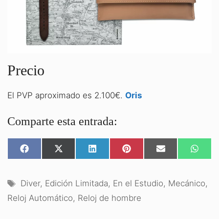
Precio
El PVP aproximado es 2.100€.
Oris
Comparte esta entrada:
COMPARTIR
COMPARTIR
COMPARTIR
COMPARTIR
COMPARTIR
COMPA
EN
EN
EN
EN
EN
EN
FACEBOOK
X
LINKEDIN
PINTEREST
EMAIL
WHATS
(TWITTER)
Etiquetas
Diver
,
Edición Limitada
,
En el Estudio
,
Mecánico
,
Reloj Automático
,
Reloj de hombre