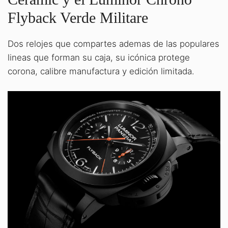
Flyback Verde Militare
Dos relojes que compartes ademas de las populares
lineas que forman su caja, su icónica protege
corona, calibre manufactura y edición limitada.