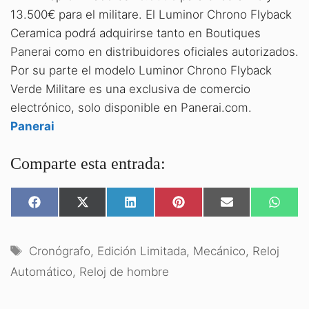
13.500€ para el militare. El Luminor Chrono Flyback
Ceramica podrá adquirirse tanto en Boutiques
Panerai como en distribuidores oficiales autorizados.
Por su parte el modelo Luminor Chrono Flyback
Verde Militare es una exclusiva de comercio
electrónico, solo disponible en Panerai.com.
Panerai
Comparte esta entrada:
COMPARTIR
COMPARTIR
COMPARTIR
COMPARTIR
COMPARTIR
COMPA
EN
EN
EN
EN
EN
EN
FACEBOOK
X
LINKEDIN
PINTEREST
EMAIL
WHATS
(TWITTER)
Etiquetas
Cronógrafo
,
Edición Limitada
,
Mecánico
,
Reloj
Automático
,
Reloj de hombre