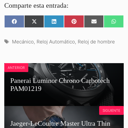
Comparte esta entrada:
COMPARTIR
COMPARTIR
COMPARTIR
COMPARTIR
COMPARTIR
COMPA
EN
EN
EN
EN
EN
EN
FACEBOOK
X
LINKEDIN
PINTEREST
EMAIL
WHATS
(TWITTER)
Etiquetas
Mecánico
,
Reloj Automático
,
Reloj de hombre
ANTERIOR
Panerai Luminor Chrono Carbotech
PAM01219
SIGUIENTE
Jaeger-LeCoultre Master Ultra Thin