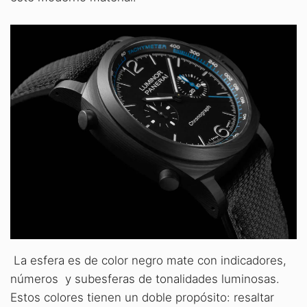
La esfera es de color negro mate con indicadores,
números y subesferas de tonalidades luminosas.
Estos colores tienen un doble propósito: resaltar