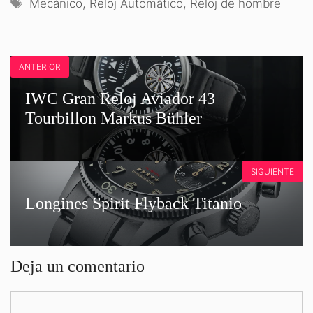
Etiquetas
Mecánico
,
Reloj Automático
,
Reloj de hombre
ANTERIOR
IWC Gran Reloj Aviador 43
Tourbillon Markus Bühler
SIGUIENTE
Longines Spirit Flyback Titanio
Deja un comentario
Comentario