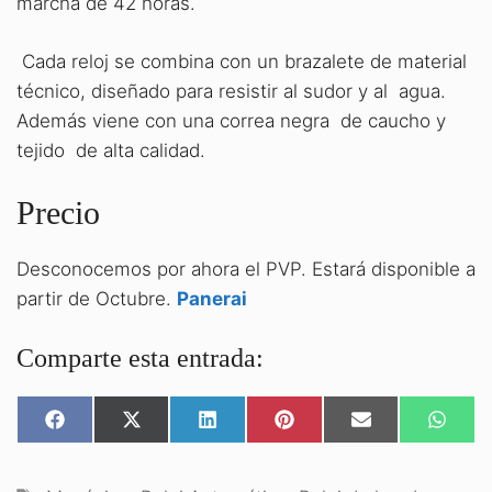
marcha de 42 horas.
Cada reloj se combina con un brazalete de material
técnico, diseñado para resistir al sudor y al agua.
Además viene con una correa negra de caucho y
tejido de alta calidad.
Precio
Desconocemos por ahora el PVP. Estará disponible a
partir de Octubre.
Panerai
Comparte esta entrada:
COMPARTIR
COMPARTIR
COMPARTIR
COMPARTIR
COMPARTIR
COMPA
EN
EN
EN
EN
EN
EN
FACEBOOK
X
LINKEDIN
PINTEREST
EMAIL
WHATS
(TWITTER)