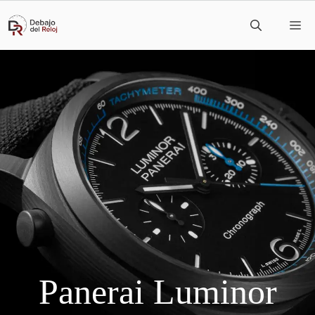
Saltar
M
al
contenido
Panerai Luminor