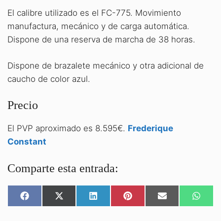
El calibre utilizado es el FC-775. Movimiento
manufactura, mecánico y de carga automática.
Dispone de una reserva de marcha de 38 horas.
Dispone de brazalete mecánico y otra adicional de
caucho de color azul.
Precio
El PVP aproximado es 8.595€.
Frederique
Constant
Comparte esta entrada:
COMPARTIR
COMPARTIR
COMPARTIR
COMPARTIR
COMPARTIR
COMPA
EN
EN
EN
EN
EN
EN
FACEBOOK
X
LINKEDIN
PINTEREST
EMAIL
WHATS
(TWITTER)