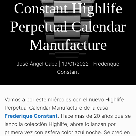
Constant Highlife
Perpetual Calendar
Manufacture
José Ángel Cabo
|
19/01/2022
|
Frederique
Constant
Vamos a por este miércoles con el nuevo Highlife
Perpetual Calendar Manufacture de la casa
Frederique Constant
. Hace mas de 20 años que se
lanzó la colección Highlife, ahora lo lanzan por
primera vez con esfera color azul noche. Se creó en