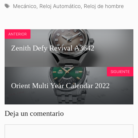
Etiquetas
Mecánico
,
Reloj Automático
,
Reloj de hombre
ANTERIOR
Zenith Defy Revival A3642
SIGUIENTE
Orient Multi Year Calendar 2022
Deja un comentario
Comentario