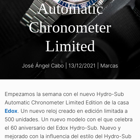
Automatic
Chronometer
Limited
José Ángel Cabo
|
13/12/2021
|
Marcas
Empezamos la semana con el nuevo Hydro-Sub
Automatic Chronometer Limited Edition de la casa
Edox
. Un nuevo reloj creado en edición limitada a
500 unidades. Un nuevo modelo con el que celebra
el 60 aniversario del Edox Hydro-Sub. Nuevo y
mejorado con la influencia del estilo del Hydro-Sub