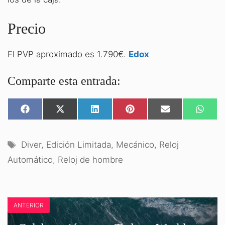
Precio
El PVP aproximado es 1.790€.
Edox
Comparte esta entrada:
COMPARTIR
COMPARTIR
COMPARTIR
COMPARTIR
COMPARTIR
COMPA
EN
EN
EN
EN
EN
EN
FACEBOOK
X
LINKEDIN
PINTEREST
EMAIL
WHATS
(TWITTER)
Etiquetas
Diver
,
Edición Limitada
,
Mecánico
,
Reloj
Automático
,
Reloj de hombre
ANTERIOR