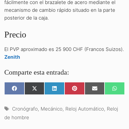
fácilmente con el brazalete de acero mediante el
mecanismo de cambio rápido situado en la parte
posterior de la caja.
Precio
El PVP aproximado es 25 900 CHF (Francos Suizos).
Zenith
Comparte esta entrada:
COMPARTIR
COMPARTIR
COMPARTIR
COMPARTIR
COMPARTIR
COMPA
EN
EN
EN
EN
EN
EN
FACEBOOK
X
LINKEDIN
PINTEREST
EMAIL
WHATS
(TWITTER)
Etiquetas
Cronógrafo
,
Mecánico
,
Reloj Automático
,
Reloj
de hombre