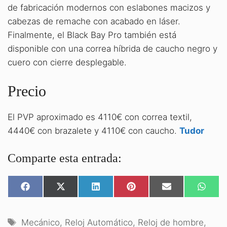
de fabricación modernos con eslabones macizos y
cabezas de remache con acabado en láser.
Finalmente, el Black Bay Pro también está
disponible con una correa híbrida de caucho negro y
cuero con cierre desplegable.
Precio
El PVP aproximado es 4110€ con correa textil,
4440€ con brazalete y 4110€ con caucho.
Tudor
Comparte esta entrada:
COMPARTIR
COMPARTIR
COMPARTIR
COMPARTIR
COMPARTIR
COMPA
EN
EN
EN
EN
EN
EN
FACEBOOK
X
LINKEDIN
PINTEREST
EMAIL
WHATS
(TWITTER)
Etiquetas
Mecánico
,
Reloj Automático
,
Reloj de hombre
,