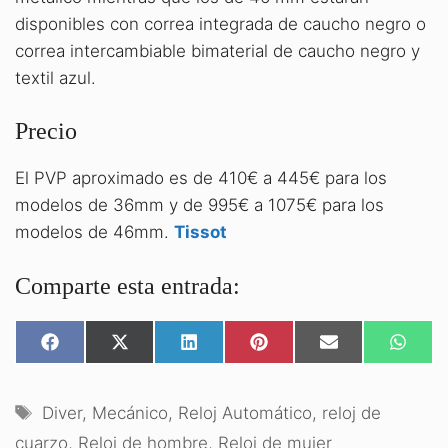
disponibles con correa integrada de caucho negro o
correa intercambiable bimaterial de caucho negro y
textil azul.
Precio
El PVP aproximado es de 410€ a 445€ para los
modelos de 36mm y de 995€ a 1075€ para los
modelos de 46mm.
Tissot
Comparte esta entrada:
COMPARTIR
COMPARTIR
COMPARTIR
COMPARTIR
COMPARTIR
COMPA
EN
EN
EN
EN
EN
EN
FACEBOOK
X
LINKEDIN
PINTEREST
EMAIL
WHATS
(TWITTER)
Etiquetas
Diver
,
Mecánico
,
Reloj Automático
,
reloj de
cuarzo
,
Reloj de hombre
,
Reloj de mujer