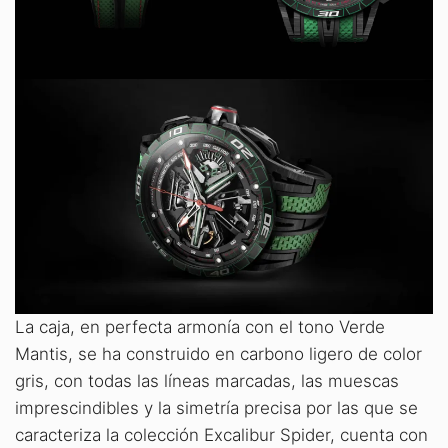
La caja, en perfecta armonía con el tono Verde
Mantis, se ha construido en carbono ligero de color
gris, con todas las líneas marcadas, las muescas
imprescindibles y la simetría precisa por las que se
caracteriza la colección Excalibur Spider, cuenta con