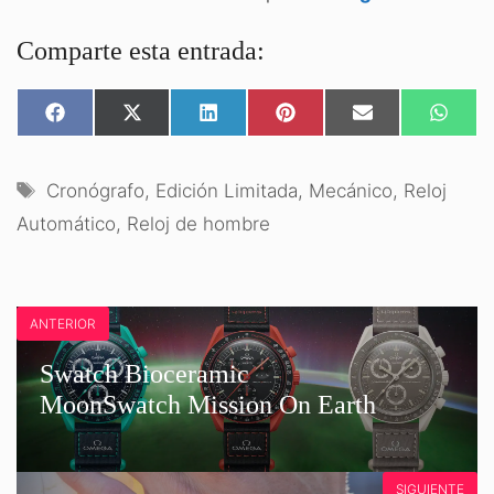
Comparte esta entrada:
COMPARTIR
COMPARTIR
COMPARTIR
COMPARTIR
COMPARTIR
COMPA
EN
EN
EN
EN
EN
EN
FACEBOOK
X
LINKEDIN
PINTEREST
EMAIL
WHATS
(TWITTER)
Etiquetas
Cronógrafo
,
Edición Limitada
,
Mecánico
,
Reloj
Automático
,
Reloj de hombre
ANTERIOR
Swatch Bioceramic
MoonSwatch Mission On Earth
SIGUIENTE