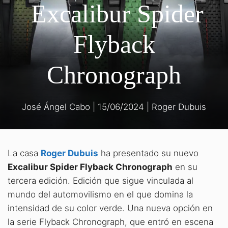
Excalibur Spider
Flyback
Chronograph
José Ángel Cabo
|
15/06/2024
|
Roger Dubuis
La casa
Roger Dubuis
ha presentado su nuevo
Excalibur Spider Flyback Chronograph
en su
tercera edición. Edición que sigue vinculada al
mundo del automovilismo en el que domina la
intensidad de su color verde. Una nueva opción en
la serie Flyback Chronograph, que entró en escena