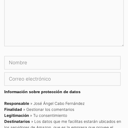
Nombre
Cor
ele
Información sobre protección de datos
Responsable
» José Ángel Cabo Fernández
Finalidad
» Gestionar los comentarios
Legitimación
» Tu consentimiento
Destinatarios
» Los datos que me facilitas estarán ubicados en
los servidores de Amazon, que es la empresa que provee el