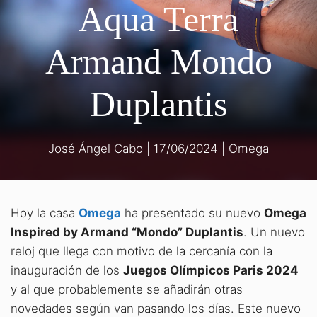
Aqua Terra
Armand Mondo
Duplantis
José Ángel Cabo
|
17/06/2024
|
Omega
Hoy la casa
Omega
ha presentado su nuevo
Omega
Inspired by Armand “Mondo” Duplantis
. Un nuevo
reloj que llega con motivo de la cercanía con la
inauguración de los
Juegos Olímpicos Paris 2024
y al que probablemente se añadirán otras
novedades según van pasando los días. Este nuevo