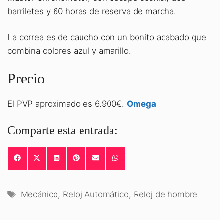
barriletes y 60 horas de reserva de marcha.
La correa es de caucho con un bonito acabado que
combina colores azul y amarillo.
Precio
El PVP aproximado es 6.900€.
Omega
Comparte esta entrada:
COMPARTIR
COMPARTIR
COMPARTIR
COMPARTIR
COMPARTIR
COMPARTIR
EN
EN
EN
EN
EN
EN
FACEBOOK
X
LINKEDIN
PINTEREST
EMAIL
WHATSAPP
(TWITTER)
Etiquetas
Mecánico
,
Reloj Automático
,
Reloj de hombre