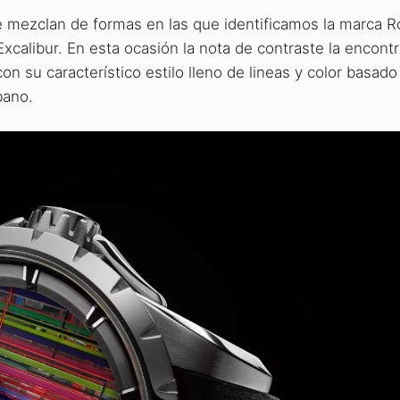
se mezclan de formas en las que identificamos la marca R
Excalibur. En esta ocasión la nota de contraste la encon
con su característico estilo lleno de lineas y color basado
bano.