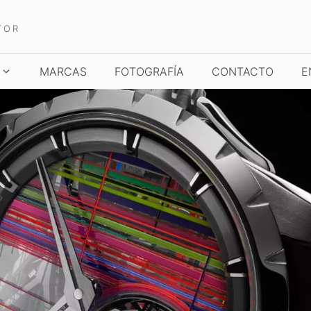
TOR
MARCAS
FOTOGRAFÍA
CONTACTO
E
TCHES AND WONDERS
TIME TO WATCHES