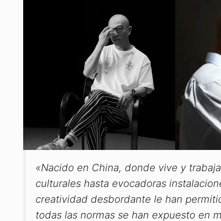
«Nacido en China, donde vive y trabaja
culturales hasta evocadoras instalacio
creatividad desbordante le han permitid
todas las normas se han expuesto en 