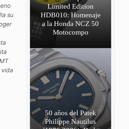
meno
Limited Edition
HDB010: Homenaje
la su
a la Honda NCZ 50
Roger
Motocompo
sta
sta
r MT
 vida
50 años del Patek
Philippe Nautilus