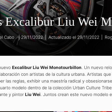
 Excalibur Liu Wei M
el Cabo
29/11/2022
|
29/11/2022
|
Rog
 nuevo
Excalibur Liu Wei Monotourbillon
. Un nuevo relo
aboración con artistas de la cultura urbana. Artistas que
as reglas, exhibir una maestría radical y obsesionarse 
cuarto modelo dentro de la colección Urban Culture Tribe
ante y pintor
Liu Wei
. Juntos crean este nuevo modelo e