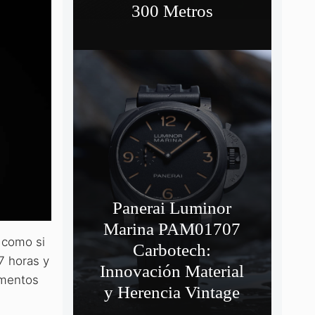
300 Metros
Panerai Luminor
Marina PAM01707
e como si
Carbotech:
 7 horas y
Innovación Material
ementos
y Herencia Vintage