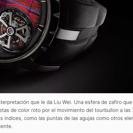
interpretación que le da Liu Wei. Una esfera de zafiro qu
letas de color roto por el movimiento del tourbullon a las
os indices, como las puntas de las agujas como otros el
cente.