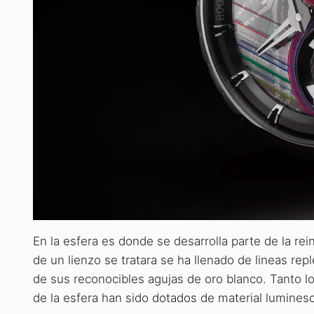
En la esfera es donde se desarrolla parte de la re
de un lienzo se tratara se ha llenado de lineas rep
de sus reconocibles agujas de oro blanco. Tanto l
de la esfera han sido dotados de material lumines