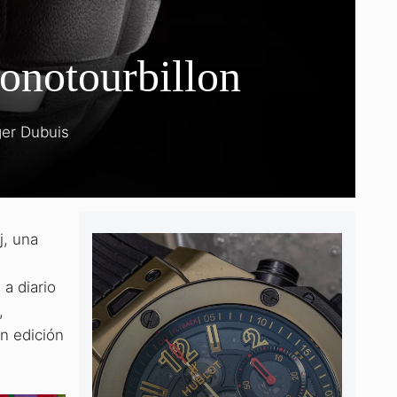
onotourbillon
er Dubuis
j, una
a diario
,
n edición