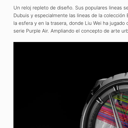
Un reloj repleto de diseño. Sus populares lineas 
Dubuis y especialmente las lineas de la colección 
la esfera y en la trasera, donde Liu Wei ha jugado 
serie Purple Air. Ampliando el concepto de arte ur