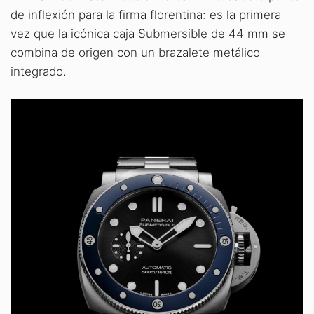
de inflexión para la firma florentina: es la primera
vez que la icónica caja Submersible de 44 mm se
combina de origen con un brazalete metálico
integrado.