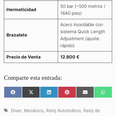
50 bar (~500 metros /
Hermeticidad
1640 pies)
Acero inoxidable con
sistema Quick Length
Brazalete
Adjustment (ajuste
rápido)
Precio de Venta
12.800 €
Comparte esta entrada:
COMPARTIR
COMPARTIR
COMPARTIR
COMPARTIR
COMPARTIR
COMPA
EN
EN
EN
EN
EN
EN
FACEBOOK
X
LINKEDIN
PINTEREST
EMAIL
WHATS
(TWITTER)
Etiquetas
Diver
,
Mecánico
,
Reloj Automático
,
Reloj de