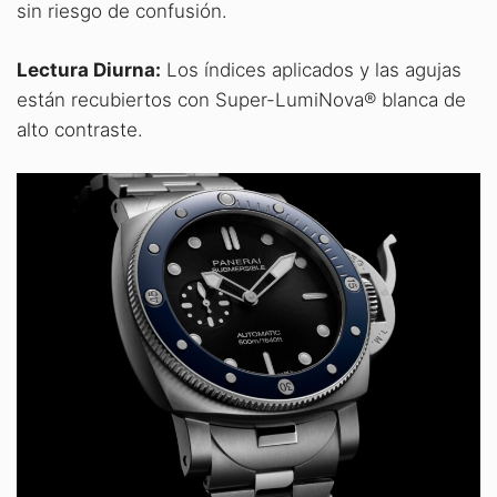
sin riesgo de confusión.
Lectura Diurna:
Los índices aplicados y las agujas
están recubiertos con Super-LumiNova® blanca de
alto contraste.