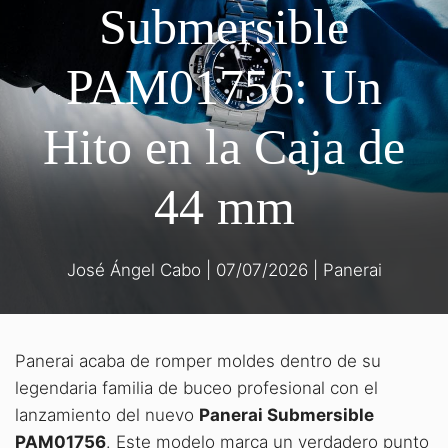
Submersible
PAM01756: Un
Hito en la Caja de
44 mm
José Ángel Cabo
|
07/07/2026
|
Panerai
Panerai acaba de romper moldes dentro de su
legendaria familia de buceo profesional con el
lanzamiento del nuevo
Panerai Submersible
PAM01756
. Este modelo marca un verdadero punto