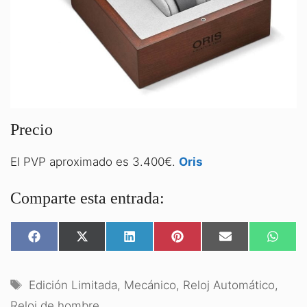
Precio
El PVP aproximado es 3.400€.
Oris
Comparte esta entrada:
COMPARTIR
COMPARTIR
COMPARTIR
COMPARTIR
COMPARTIR
COMPA
EN
EN
EN
EN
EN
EN
FACEBOOK
X
LINKEDIN
PINTEREST
EMAIL
WHATS
(TWITTER)
Etiquetas
Edición Limitada
,
Mecánico
,
Reloj Automático
,
Reloj de hombre