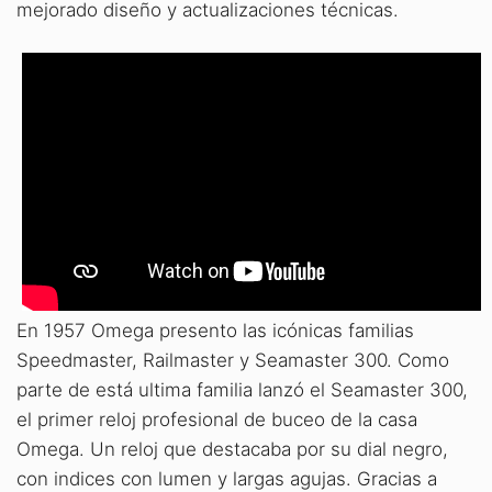
mejorado diseño y actualizaciones técnicas.
En 1957 Omega presento las icónicas familias
Speedmaster, Railmaster y Seamaster 300. Como
parte de está ultima familia lanzó el Seamaster 300,
el primer reloj profesional de buceo de la casa
Omega. Un reloj que destacaba por su dial negro,
con indices con lumen y largas agujas. Gracias a