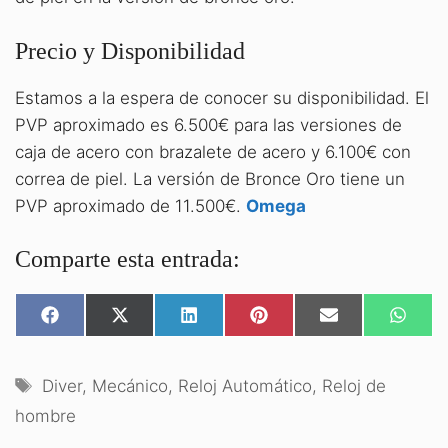
Precio y Disponibilidad
Estamos a la espera de conocer su disponibilidad. El
PVP aproximado es 6.500€ para las versiones de
caja de acero con brazalete de acero y 6.100€ con
correa de piel. La versión de Bronce Oro tiene un
PVP aproximado de 11.500€.
Omega
Comparte esta entrada:
COMPARTIR
COMPARTIR
COMPARTIR
COMPARTIR
COMPARTIR
COMPA
EN
EN
EN
EN
EN
EN
FACEBOOK
X
LINKEDIN
PINTEREST
EMAIL
WHATS
(TWITTER)
Etiquetas
Diver
,
Mecánico
,
Reloj Automático
,
Reloj de
hombre