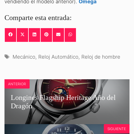
vendiendo el modelo anterior).
Omega
Comparte esta entrada:
COMPARTIR
COMPARTIR
COMPARTIR
COMPARTIR
COMPARTIR
COMPARTIR
EN
EN
EN
EN
EN
EN
FACEBOOK
X
LINKEDIN
PINTEREST
EMAIL
WHATSAPP
(TWITTER)
Etiquetas
Mecánico
,
Reloj Automático
,
Reloj de hombre
ANTERIOR
Longines Flagship Heritage Año del
Dragón
SIGUIENTE