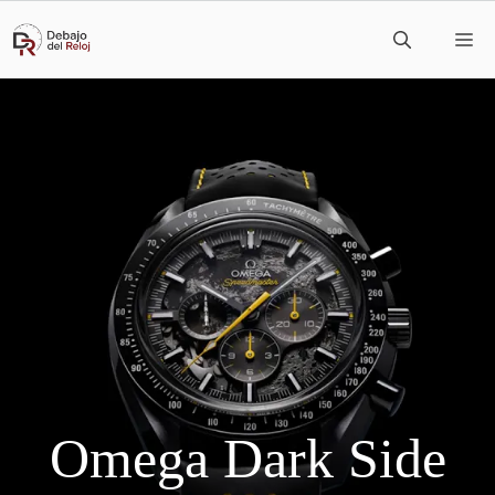
Saltar
M
al
contenido
Omega Dark Side