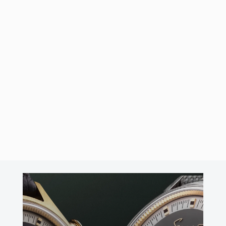
Sin duda toda presentación que hagan casas míticas y de
prestigio como Piaget crearan gran expectación entre los
medios de prensa y aficionados a la relojería. La …
Leer Más
18/06/2015
por
José Ángel Cabo
Demostración de Piaget de
relojería
La Demostración de Piaget de relojería en el salón de alta
relojería de Madrid, SIAR2015, ha sido uno de los momentos que
esperaba con más …
Leer Más