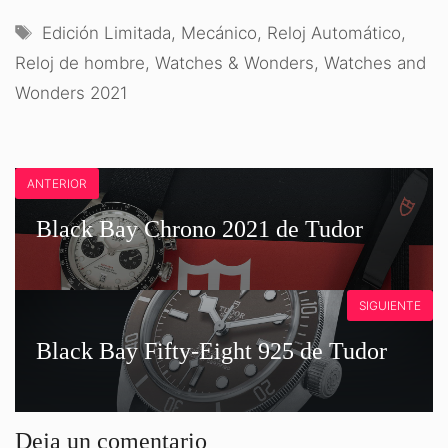
(TWITTER)
Etiquetas
Edición Limitada
,
Mecánico
,
Reloj Automático
,
Reloj de hombre
,
Watches & Wonders
,
Watches and
Wonders 2021
ANTERIOR
Black Bay Chrono 2021 de Tudor
SIGUIENTE
Black Bay Fifty-Eight 925 de Tudor
Deja un comentario