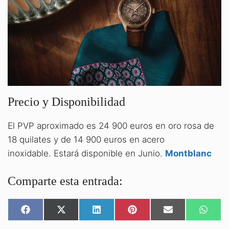
Precio y Disponibilidad
El PVP aproximado es 24 900 euros en oro rosa de
18 quilates y de 14 900 euros en acero
inoxidable. Estará disponible en Junio.
Montblanc
Comparte esta entrada:
COMPARTIR
COMPARTIR
COMPARTIR
COMPARTIR
COMPARTIR
COMPA
EN
EN
EN
EN
EN
EN
FACEBOOK
X
LINKEDIN
PINTEREST
EMAIL
WHATS