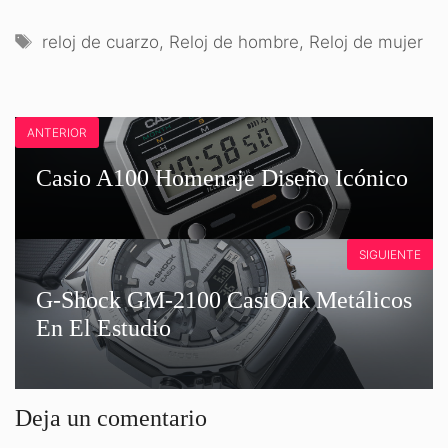
FACEBOOK
X
LINKEDIN
PINTEREST
EMAIL
WHATS
(TWITTER)
Etiquetas
reloj de cuarzo
,
Reloj de hombre
,
Reloj de mujer
ANTERIOR
Casio A100 Homenaje Diseño Icónico
SIGUIENTE
G-Shock GM-2100 CasiOak Metálicos
En El Estudio
Deja un comentario