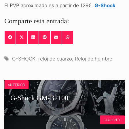
El PVP aproximado es a partir de 129€.
G-Shock
Comparte esta entrada:
COMPARTIR
COMPARTIR
COMPARTIR
COMPARTIR
COMPARTIR
COMPARTIR
EN
EN
EN
EN
EN
EN
FACEBOOK
X
LINKEDIN
PINTEREST
EMAIL
WHATSAPP
(TWITTER)
Etiquetas
G-SHOCK
,
reloj de cuarzo
,
Reloj de hombre
ANTERIOR
G-Shock GM-B2100
SIGUIENTE