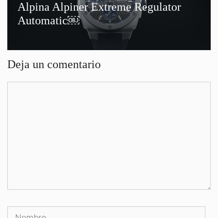
Alpina Alpiner Extreme Regulator
Automatic￼
Deja un comentario
Comentario
Nombre
Cor