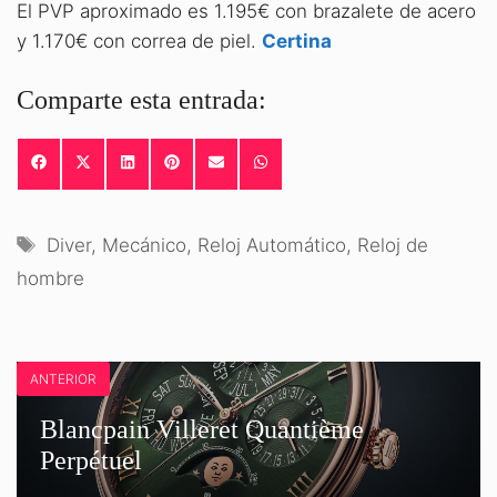
El PVP aproximado es 1.195€ con brazalete de acero
y 1.170€ con correa de piel.
Certina
Comparte esta entrada:
COMPARTIR
COMPARTIR
COMPARTIR
COMPARTIR
COMPARTIR
COMPARTIR
EN
EN
EN
EN
EN
EN
FACEBOOK
X
LINKEDIN
PINTEREST
EMAIL
WHATSAPP
(TWITTER)
Etiquetas
Diver
,
Mecánico
,
Reloj Automático
,
Reloj de
hombre
ANTERIOR
Blancpain Villeret Quantième
Perpétuel