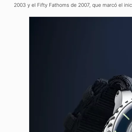
2003 y el Fifty Fathoms de 2007, que marcó el ini