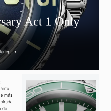
rsary Act 1 Only
lancpain
e
nante
ace más
spirada
o de