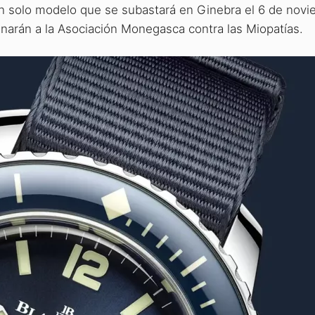
 un solo modelo que se subastará en Ginebra el 6 de nov
inarán a la Asociación Monegasca contra las Miopatías.