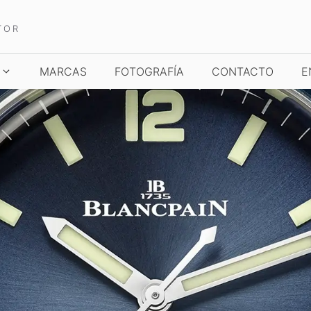
TOR
MARCAS
FOTOGRAFÍA
CONTACTO
E
TCHES AND WONDERS
TIME TO WATCHES