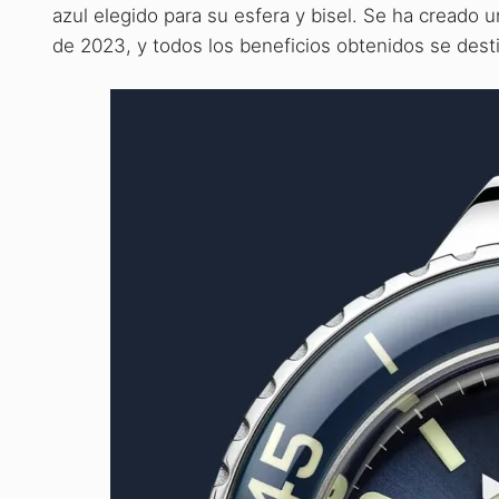
azul elegido para su esfera y bisel. Se ha creado
de 2023, y todos los beneficios obtenidos se dest