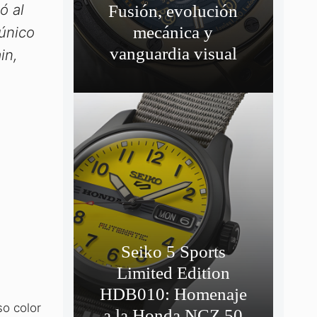
ó al
Fusión, evolución
mecánica y
 único
vanguardia visual
in,
Seiko 5 Sports
Limited Edition
HDB010: Homenaje
so color
a la Honda NCZ 50