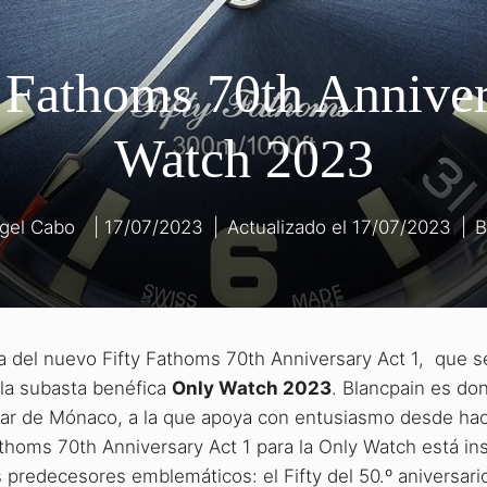
 Fathoms 70th Annive
Watch 2023
gel Cabo
17/07/2023
|
17/07/2023
|
B
a del nuevo Fifty Fathoms 70th Anniversary Act 1, que s
 la subasta benéfica
Only Watch 2023
. Blancpain es do
cular de Mónaco, a la que apoya con entusiasmo desde h
athoms 70th Anniversary Act 1 para la Only Watch está in
s predecesores emblemáticos: el Fifty del 50.º aniversari