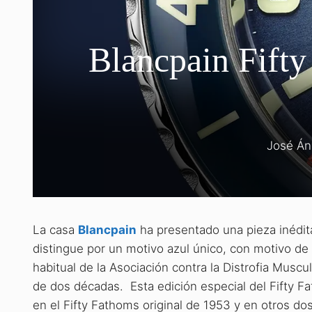
Blancpain Fifty
José Án
La casa
Blancpain
ha presentado una pieza inédit
distingue por un motivo azul único, con motivo de
habitual de la Asociación contra la Distrofia Mus
de dos décadas. Esta edición especial del Fifty F
en el Fifty Fathoms original de 1953 y en otros do