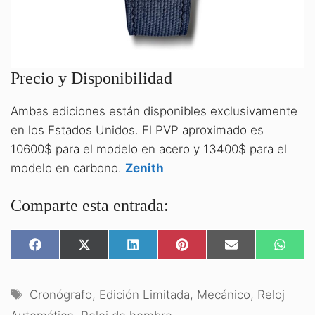
Precio y Disponibilidad
Ambas ediciones están disponibles exclusivamente
en los Estados Unidos. El PVP aproximado es
10600$ para el modelo en acero y 13400$ para el
modelo en carbono.
Zenith
Comparte esta entrada:
COMPARTIR
COMPARTIR
COMPARTIR
COMPARTIR
COMPARTIR
COMPA
EN
EN
EN
EN
EN
EN
FACEBOOK
X
LINKEDIN
PINTEREST
EMAIL
WHATS
(TWITTER)
Etiquetas
Cronógrafo
,
Edición Limitada
,
Mecánico
,
Reloj