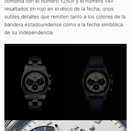
combina con el número «250» y el número «4»
resaltados en rojo en el disco de la fecha, unos
sutiles detalles que remiten tanto a los colores de la
bandera estadounidense como a la fecha simbólica
de su independencia.