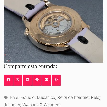
Comparte esta entrada:
COMPARTIR
COMPARTIR
COMPARTIR
COMPARTIR
COMPARTIR
COMPARTIR
EN
EN
EN
EN
EN
EN
FACEBOOK
X
LINKEDIN
PINTEREST
EMAIL
WHATSAPP
(TWITTER)
Etiquetas
En el Estudio
,
Mecánico
,
Reloj de hombre
,
Reloj
de mujer
,
Watches & Wonders