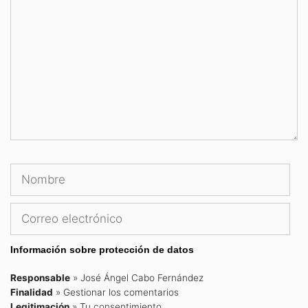
Nombre
Cor
ele
Información sobre protección de datos
Responsable
» José Ángel Cabo Fernández
Finalidad
» Gestionar los comentarios
Legitimación
» Tu consentimiento