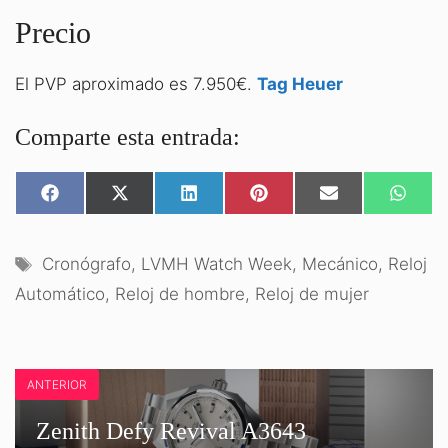
Precio
El PVP aproximado es 7.950€.
Tag Heuer
Comparte esta entrada:
COMPARTIR
COMPARTIR
COMPARTIR
COMPARTIR
COMPARTIR
COMPA
EN
EN
EN
EN
EN
EN
FACEBOOK
X
LINKEDIN
PINTEREST
EMAIL
WHATS
(TWITTER)
Etiquetas
Cronógrafo
,
LVMH Watch Week
,
Mecánico
,
Reloj
Automático
,
Reloj de hombre
,
Reloj de mujer
ANTERIOR
Zenith Defy Revival A3643