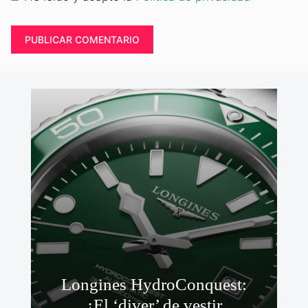
Longines HydroConquest:
¿El ‘diver’ de vestir