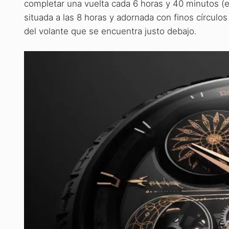
completar una vuelta cada 6 horas y 40 minutos (es
situada a las 8 horas y adornada con finos círculo
del volante que se encuentra justo debajo.