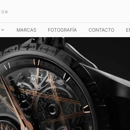
TOR
MARCAS
FOTOGRAFÍA
CONTACTO
E
TCHES AND WONDERS
TIME TO WATCHES