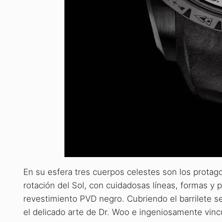
En su esfera tres cuerpos celestes son los protago
rotación del Sol, con cuidadosas líneas, formas y 
revestimiento PVD negro. Cubriendo el barrilete se 
el delicado arte de Dr. Woo e ingeniosamente vincul