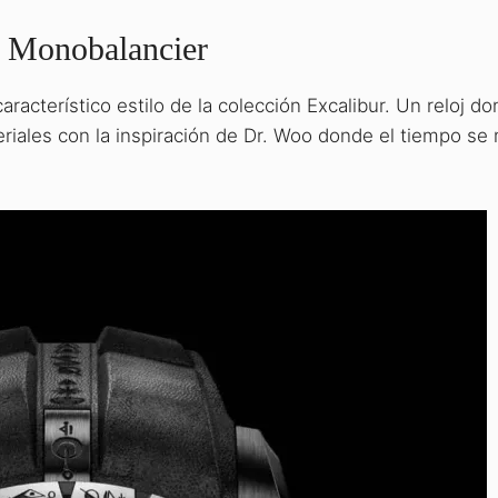
 Monobalancier
acterístico estilo de la colección Excalibur. Un reloj d
iales con la inspiración de Dr. Woo donde el tiempo s