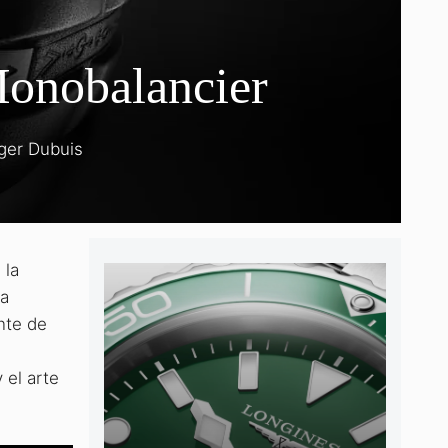
onobalancier
ger Dubuis
 la
da
nte de
 el arte