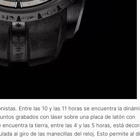
nistas. Entre las 10 y las 11 horas se encuentra la dinám
puntos grabados con láser sobre una placa de latón con
encuentra la tierra, entre las 4 y las 5 horas, está deco
ada al giro de las manecillas del reloj. Esto permite al d