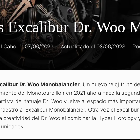
s Excalibur Dr. Woo M
l Cabo
07/06/2023
|
08/06/2023
|
Ro
calibur Dr. Woo Monobalancier
. Un nuevo reloj fruto de
amiento del Monotourbillon en 2021 ahora nace la segun
artista del tatuaje Dr. Woo vuelve al espacio más importa
aestro al Excalibur Monobalancier. Otra vez el Excalibur
a creatividad del Dr. Woo al combinar la Hyper Horology y
8 unidades.