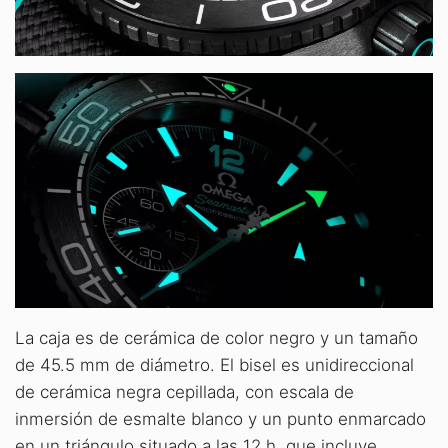
La caja es de cerámica de color negro y un tamaño
de 45.5 mm de diámetro. El bisel es unidireccional
de cerámica negra cepillada, con escala de
inmersión de esmalte blanco y un punto enmarcado
en un triángulo situado a las 12 h, que incluye