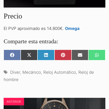
Precio
El PVP aproximado es 14.800€.
Omega
Comparte esta entrada:
COMPARTIR
COMPARTIR
COMPARTIR
COMPARTIR
COMPARTIR
COMPA
EN
EN
EN
EN
EN
EN
FACEBOOK
X
LINKEDIN
PINTEREST
EMAIL
WHATS
(TWITTER)
Etiquetas
Diver
,
Mecánico
,
Reloj Automático
,
Reloj de
hombre
ANTERIOR