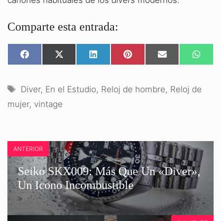
cánones habituales de los
divers
modernos.
Comparte esta entrada:
COMPARTIR
COMPARTIR
COMPARTIR
COMPARTIR
COMPARTIR
COMPA
EN
EN
EN
EN
EN
EN
FACEBOOK
X
LINKEDIN
PINTEREST
EMAIL
WHATS
(TWITTER)
Etiquetas
Diver
,
En el Estudio
,
Reloj de hombre
,
Reloj de
mujer
,
vintage
ANTERIOR
Seiko SKX009: Más Que Un «Diver»,
Un Icono Incombustible