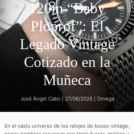
120m “Baby
Ploprof”: El
Legado Vintage
Cotizado en la
Muñeca
José Ángel Cabo
|
27/06/2026
|
Omega
En el vasto universo de los relojes de buceo vintage,
pocos nombres resuenan con tanta fuerza, mística y