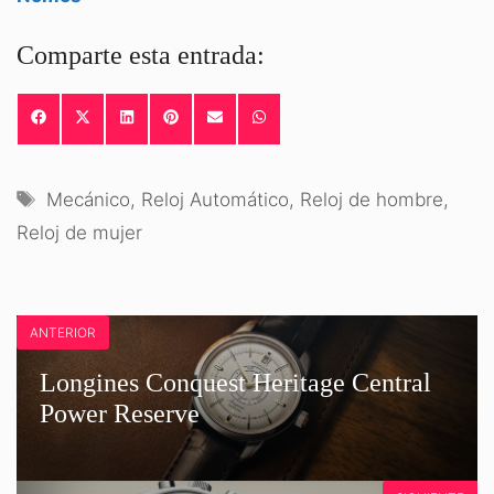
Comparte esta entrada:
COMPARTIR
COMPARTIR
COMPARTIR
COMPARTIR
COMPARTIR
COMPARTIR
EN
EN
EN
EN
EN
EN
FACEBOOK
X
LINKEDIN
PINTEREST
EMAIL
WHATSAPP
(TWITTER)
Etiquetas
Mecánico
,
Reloj Automático
,
Reloj de hombre
,
Reloj de mujer
ANTERIOR
Longines Conquest Heritage Central
Power Reserve