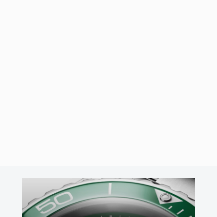
21/10/2016
por
José Ángel Cabo
IWC GRAN RELOJ AVIADOR
TOP GUN
La casa IWC nos presenta su nuevo Gran Reloj Aviador Top Gun
en un diámetro de caja de 46 mm. Lo que hace que se haya …
Leer Más