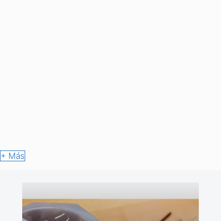
19/02/2025
por
José Ángel Cabo
IWC Gran Reloj de Aviador
Shock Absorber Xpl Toto Wolff
La casa IWC Schaffhausen ha presentado su nuevo Gran Reloj
de Aviador Shock Absorber XPL Toto Wolff x Equipo de Fórmula 1
Mercedes-AMG PETRONAS. Un …
Leer Más
+ Más