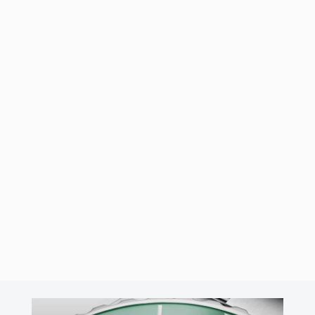
A. Lange & Sönhe Saxonia Moon
Phase
Empezamos la semana con uno de los relojes que recientemente
ha presentado la casa A. Lange & Sönhe, el Saxonia Moon
Phase. Un reloj que …
Leer Más
12/10/2016
por
José Ángel Cabo
F.P JOURNE CENTIGRAPHE
ANNIVERSAIRE
La casa F.P. Journe nos presenta su edición limitada de el
Centigraphe Aniversario que simboliza la celebración de el 10
aniversario de cada una de …
Leer Más