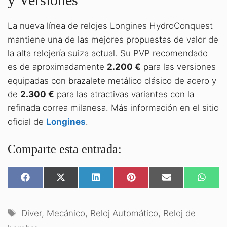
La nueva línea de relojes Longines HydroConquest
mantiene una de las mejores propuestas de valor de
la alta relojería suiza actual. Su PVP recomendado
es de aproximadamente
2.200 €
para las versiones
equipadas con brazalete metálico clásico de acero y
de
2.300 €
para las atractivas variantes con la
refinada correa milanesa. Más información en el sitio
oficial de
Longines
.
Comparte esta entrada:
COMPARTIR
COMPARTIR
COMPARTIR
COMPARTIR
COMPARTIR
COMPA
EN
EN
EN
EN
EN
EN
FACEBOOK
X
LINKEDIN
PINTEREST
EMAIL
WHATS
(TWITTER)
Etiquetas
Diver
,
Mecánico
,
Reloj Automático
,
Reloj de