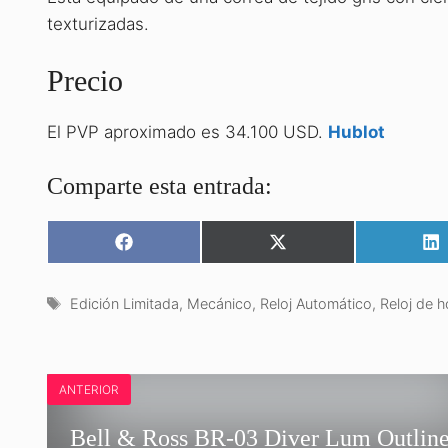
texturizadas.
Precio
El PVP aproximado es 34.100 USD.
Hublot
Comparte esta entrada:
COMPARTIR
COMPARTIR
C
EN
EN
EN
FACEBOOK
X
LI
(TWITTER)
Etiquetas
Edición Limitada
,
Mecánico
,
Reloj Automático
,
Reloj de 
ANTERIOR
Bell & Ross BR-03 Diver Lum Outlin