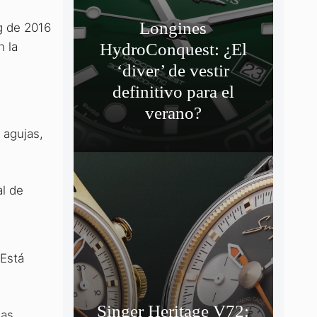
Longines
ng de 2016
n la
HydroConquest: ¿El
‘diver’ de vestir
definitivo para el
verano?
 agujas,
l de
 Está
Singer Heritage V72:
eas