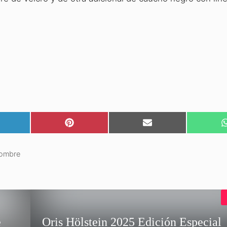
OMPARTIR
COMPARTIR
COMPARTIR
EN
EN
NKEDIN
PINTEREST
EMAIL
hombre
e
Oris Hölstein 2025 Edición Especial