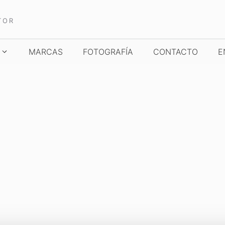
TOR
MARCAS
FOTOGRAFÍA
CONTACTO
E
TCHES AND WONDERS
TIME TO WATCHES