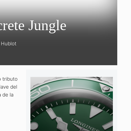
ete Jungle
Hublot
 tributo
lave del
a de la