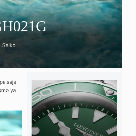
LGH021G
Seiko
paisaje
como ya