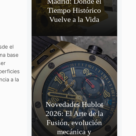
Madrid: Donde el
Tiempo Histórico
Vuelve a la Vida
sde el
una base
ser
perficies
ncia a la
Novedades Hublot
2026: El Arte de la
Fusión, evolución
mecánica y