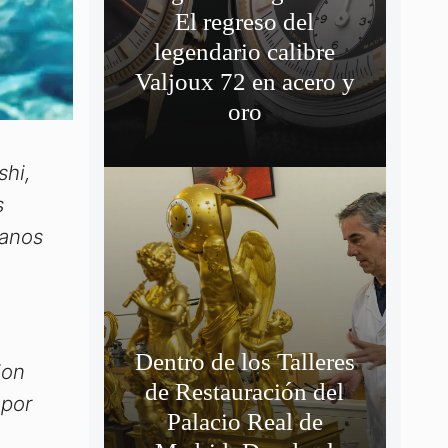
El regreso del
legendario calibre
Valjoux 72 en acero y
oro
shi,
s
sanos
Dentro de los Talleres
ion
de Restauración del
 por
Palacio Real de