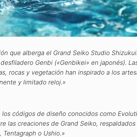
gión que alberga el Grand Seiko Studio Shizukui
el desfiladero Genbi («Genbikei» en japonés). La
s, rocas y vegetación han inspirado a los arte
ente y limitado reloj.»
, los códigos de diseño conocidos como
Evolut
e las creaciones de Grand Seiko, respaldados
, Tentagraph o Ushio.»