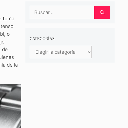
Buscar:
ue toma
xtenso
bi, o
CATEGORÍAS
aje
Categorías
s de
quienes
ía de la