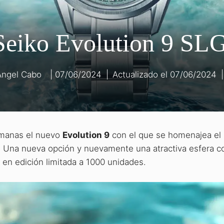
Seiko Evolution 9 S
Ángel Cabo
07/06/2024
|
07/06/2024
|
manas el nuevo
Evolution 9
con el que se homenajea el 
te. Una nueva opción y nuevamente una atractiva esfera 
 en edición limitada a 1000 unidades.