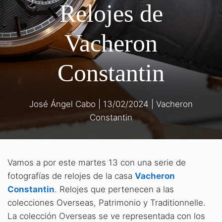
Relojes de
Vacheron
Constantin
José Ángel Cabo
|
13/02/2024
|
Vacheron
Constantin
Vamos a por este martes 13 con una serie de
fotografías de relojes de la casa
Vacheron
Constantin
. Relojes que pertenecen a las
colecciones Overseas, Patrimonio y Traditionnelle.
La colección Overseas se ve representada con los