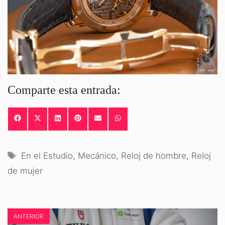
Comparte esta entrada:
COMPARTIR
COMPARTIR
COMPARTIR
COMPARTIR
COMPARTIR
COMPARTIR
EN
EN
EN
EN
EN
EN
FACEBOOK
X
LINKEDIN
PINTEREST
EMAIL
WHATSAPP
(TWITTER)
Etiquetas
En el Estudio
,
Mecánico
,
Reloj de hombre
,
Reloj
de mujer
ANTERIOR