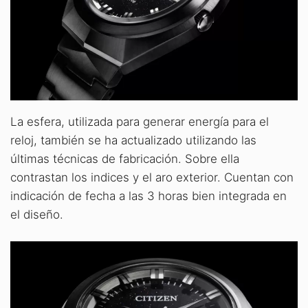
La esfera, utilizada para generar energía para el
reloj, también se ha actualizado utilizando las
últimas técnicas de fabricación. Sobre ella
contrastan los indices y el aro exterior. Cuentan con
indicación de fecha a las 3 horas bien integrada en
el diseño.