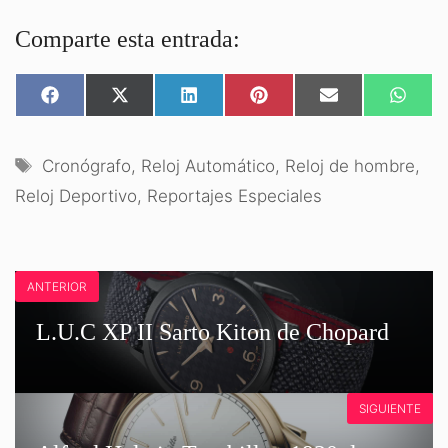
Comparte esta entrada:
COMPARTIR
COMPARTIR
COMPARTIR
COMPARTIR
COMPARTIR
COMPA
EN
EN
EN
EN
EN
EN
FACEBOOK
X
LINKEDIN
PINTEREST
EMAIL
WHATS
(TWITTER)
Etiquetas
Cronógrafo
,
Reloj Automático
,
Reloj de hombre
,
Reloj Deportivo
,
Reportajes Especiales
ANTERIOR
L.U.C XP II Sarto Kiton de Chopard
SIGUIENTE