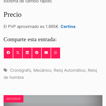
sistema de cambio rápido.
Precio
El PVP aproximado es 1.895€.
Certina
Comparte esta entrada:
COMPARTIR
COMPARTIR
COMPARTIR
COMPARTIR
COMPARTIR
COMPARTIR
EN
EN
EN
EN
EN
EN
FACEBOOK
X
LINKEDIN
PINTEREST
EMAIL
WHATSAPP
(TWITTER)
Etiquetas
Cronógrafo
,
Mecánico
,
Reloj Automático
,
Reloj
de hombre
ANTERIOR