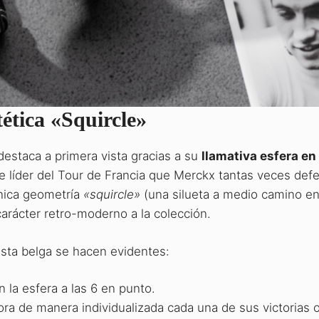
tética «Squircle»
destaca a primera vista gracias a su
llamativa esfera en
 de líder del Tour de Francia que Merckx tantas veces def
ónica geometría
«squircle»
(una silueta a medio camino en
carácter retro-moderno a la colección.
lista belga se hacen evidentes:
n la esfera a las 6 en punto.
 de manera individualizada cada una de sus victorias of