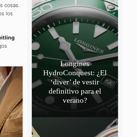
s cosas.
os los
itling
gos
Longines
HydroConquest: ¿El
‘diver’ de vestir
definitivo para el
verano?