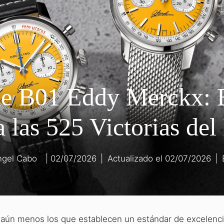
me B01 Eddy Merckx: 
las 525 Victorias del
ngel Cabo
02/07/2026
|
02/07/2026
|
 aún menos los que establecen un estándar de excelenc