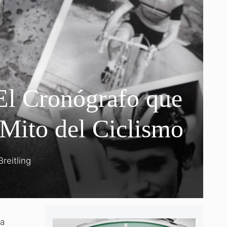
El Cronógrafo que
 Mito del Ciclismo
Breitling
ia