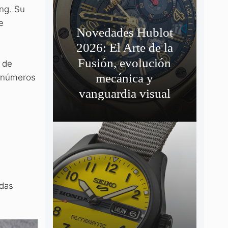
ing. Su
e
Novedades Hublot
2026: El Arte de la
Fusión, evolución
s de
mecánica y
ó números
vanguardia visual
adas