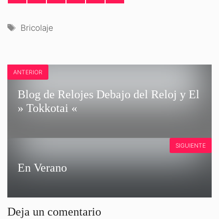
EN
EN
EN
EN
EN
EN
FACEBOOK
X
LINKEDIN
PINTEREST
EMAIL
WHATSAPP
(TWITTER)
Etiquetas
Bricolaje
ANTERIOR
Blog de Relojes Debajo del Reloj y El
» Tokkotai «
SIGUIENTE
En Verano
Deja un comentario