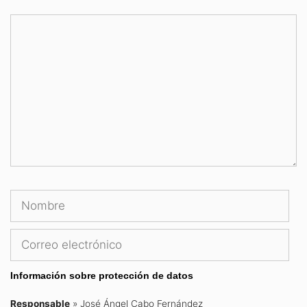
Comentario
Nombre
Cor
ele
Información sobre protección de datos
Responsable
» José Ángel Cabo Fernández