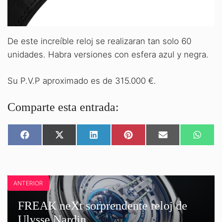
De este increíble reloj se realizaran tan solo 60
unidades. Habra versiones con esfera azul y negra.
Su P.V.P aproximado es de 315.000 €.
Comparte esta entrada:
COMPARTIR
COMPARTIR
COMPARTIR
COMPARTIR
COMPARTIR
COMPA
EN
EN
EN
EN
EN
EN
FACEBOOK
X
LINKEDIN
PINTEREST
EMAIL
WHATS
(TWITTER)
ANTERIOR
FREAK neXt sorprendente reloj de
Ulysse Nardin